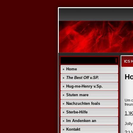
ICS 
Home
Ho
The Best Off v.SP.
Hug-me-Henry v.Sp.
Stuten mare
Um c
Nachzuchten foals
freun
Sterbe-Hilfe
1.)
Im Andenken an
Joll
Kontakt
2:) 