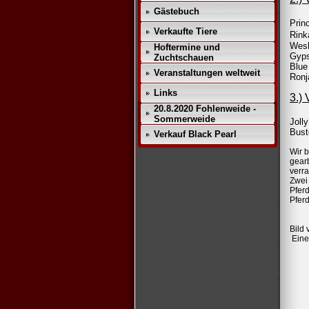
Gästebuch
Pri
Verkaufte Tiere
Rin
Wes
Hoftermine und
Gy
Zuchtschauen
Blue
Veranstaltungen weltweit
Ron
Links
3.)
20.8.2020 Fohlenweide -
Sommerweide
Joll
Bust
Verkauf Black Pearl
Wir 
gear
verra
Zwei
Pferd
Pfer
Bild 
Eine