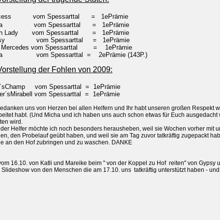
ncess vom Spessarttal
= 1ePrämie
ka vom Spessarttal
= 1ePrämie
h Lady vom Spessarttal
= 1ePrämie
psy vom Spessarttal
= 1ePrämie
 Mercedes vom Spessarttal
= 1ePrämie
ja
vom Spessarttal
= 2ePrämie (143P.)
 Vorstellung der Fohlen von 2009:
y´sChamp vom Spessarttal
= 1ePrämie
er`sMirabell vom Spessarttal
= 1ePrämie
bedanken uns von Herzen bei allen Helfern und Ihr habt unseren großen Respekt w
beitet habt. (Und Micha und ich haben uns auch schon etwas für Euch ausgedacht 
ten wird.
 der Helfer möchte ich noch besonders herausheben, weil sie Wochen vorher mit 
en, den Probelauf geübt haben, und weil sie am Tag zuvor tatkräftig zugepackt ha
de an den Hof zubringen und zu waschen. DANKE
vom 16.10. von Katli und Mareike beim " von der Koppel zu Hof reiten" von Gypsy 
 Slideshow von den Menschen die am 17.10. uns tatkräftig unterstützt haben - un