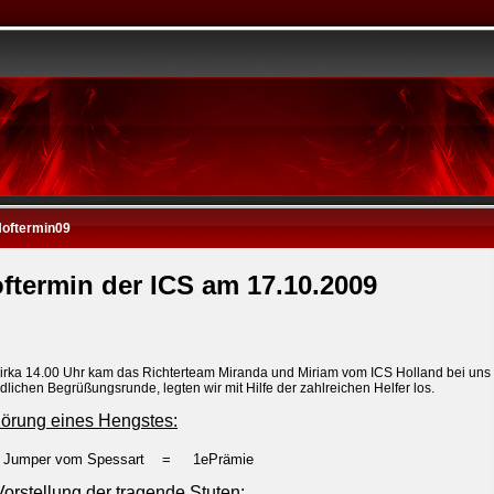
Hoftermin09
ftermin der ICS am 17.10.2009
irka 14.00 Uhr kam das Richterteam Miranda und Miriam vom ICS Holland bei uns 
dlichen Begrüßungsrunde, legten wir mit Hilfe der zahlreichen Helfer los.
Körung eines Hengstes:
y Jumper vom Spessart
= 1ePrämie
Vorstellung der tragende Stuten: