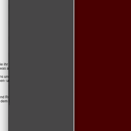
ie ihr Hand in Hand
was aber vorher nicht
uns und unseren
ben- unter anderem die
und Ronja.
d dem Richterteam.