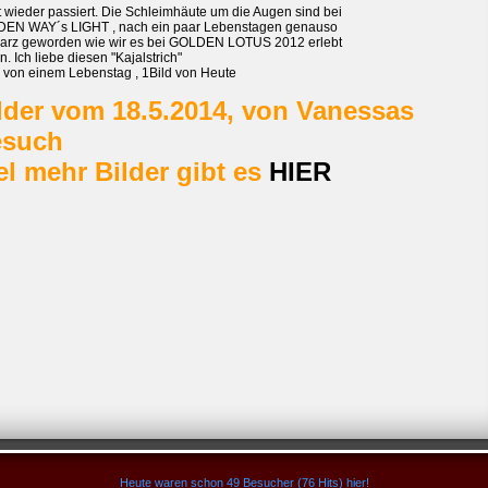
t wieder passiert. Die Schleimhäute um die Augen sind bei
EN WAY´s LIGHT , nach ein paar Lebenstagen genauso
arz geworden wie wir es bei GOLDEN LOTUS 2012 erlebt
. Ich liebe diesen "Kajalstrich"
d von einem Lebenstag , 1Bild von Heute
lder vom 18.5.2014, von Vanessas
esuch
el mehr Bilder gibt es
HIER
Heute waren schon 49 Besucher (76 Hits) hier!