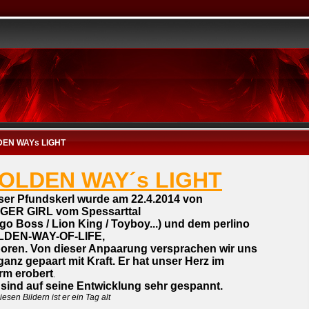
EN WAYs LIGHT
OLDEN WAY´s LIGHT
ser Pfundskerl wurde am 22.4.2014 von
GER GIRL vom Spessarttal
go Boss / Lion King / Toyboy...) und dem perlino
LDEN-WAY-OF-LIFE
,
oren. Von dieser Anpaaru
n
g versprachen wir uns
ganz gepaart mit Kraft. Er hat unser Herz im
rm erobert
.
 sind auf seine Entwicklung sehr gespannt.
iesen Bildern ist er ein Tag alt