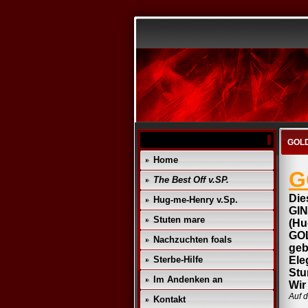
GOLD
Home
G
The Best Off v.SP.
Die
Hug-me-Henry v.Sp.
GIN
Stuten mare
(Hu
GO
Nachzuchten foals
geb
Sterbe-Hilfe
Ele
Stu
Im Andenken an
Wir
Auf d
Kontakt