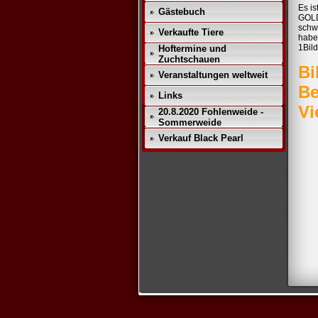
Es is
Gästebuch
GOLD
schw
Verkaufte Tiere
haben
1Bil
Hoftermine und
Zuchtschauen
Bi
Veranstaltungen weltweit
B
Links
Vi
20.8.2020 Fohlenweide -
Sommerweide
Verkauf Black Pearl