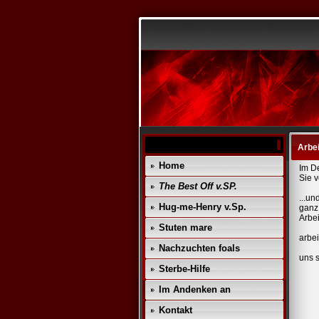
Arbe
Home
Im D
Sie v
The Best Off v.SP.
...un
Hug-me-Henry v.Sp.
ganz 
Arbei
Stuten mare
arbei
Nachzuchten foals
uns s
Sterbe-Hilfe
Im Andenken an
Kontakt